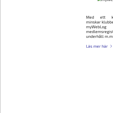
Med ett kra
minskar klubbe
myWebLog
medlemsregis
underhåll m.m.
Läs mer här