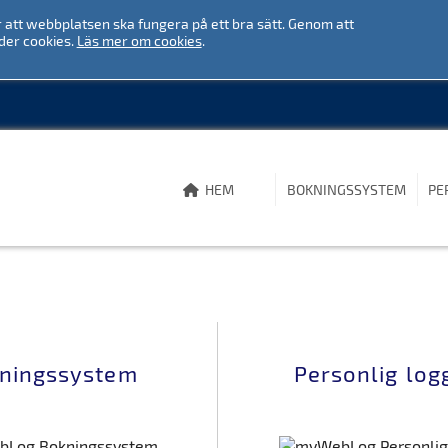
att webbplatsen ska fungera på ett bra sätt. Genom att
HEM
BOKNINGSSYSTEM
PE
der cookies.
Läs mer om cookies
.
HEM
BOKNINGSSYSTEM
PE
ningssystem
Personlig log