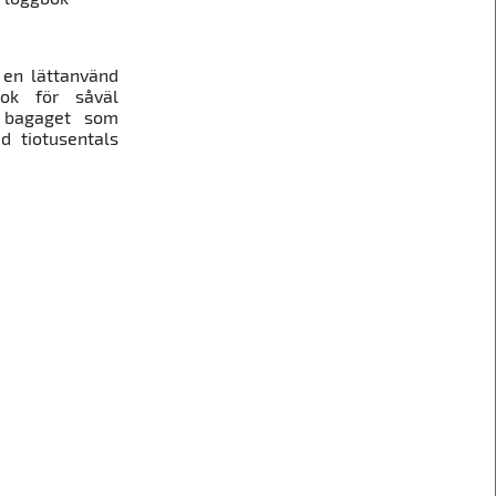
en lättanvänd
bok för såväl
 bagaget som
d tiotusentals